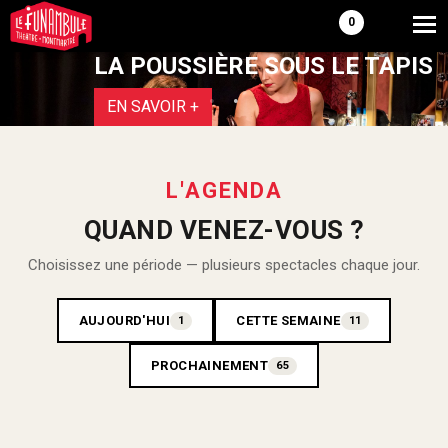
0
LA POUSSIÈRE SOUS LE TAPIS
.
EN SAVOIR +
L'AGENDA
QUAND VENEZ-VOUS ?
Choisissez une période — plusieurs spectacles chaque jour.
AUJOURD'HUI
CETTE SEMAINE
1
11
PROCHAINEMENT
65